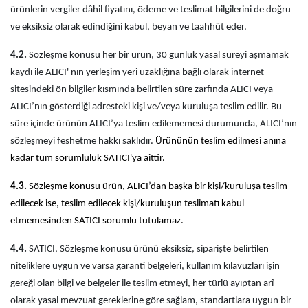
ürünlerin vergiler dâhil fiyatını, ödeme ve teslimat bilgilerini de doğru
ve eksiksiz olarak edindiğini kabul, beyan ve taahhüt eder.
4.2.
Sözleşme konusu her bir ürün, 30 günlük yasal süreyi aşmamak
kaydı ile ALICI' nın yerleşim yeri uzaklığına bağlı olarak internet
sitesindeki ön bilgiler kısmında belirtilen süre zarfında ALICI veya
ALICI’nın gösterdiği adresteki kişi ve/veya kuruluşa teslim edilir. Bu
süre içinde ürünün ALICI’ya teslim edilememesi durumunda, ALICI’nın
sözleşmeyi feshetme hakkı saklıdır.
Ürününün teslim edilmesi anına
kadar tüm sorumluluk SATICI'ya aittir.
4.3.
Sözleşme konusu ürün, ALICI’dan başka bir kişi/kuruluşa teslim
edilecek ise, teslim edilecek kişi/kuruluşun teslimatı kabul
etmemesinden SATICI sorumlu tutulamaz.
4.4.
SATICI, Sözleşme konusu ürünü eksiksiz, siparişte belirtilen
niteliklere uygun ve varsa garanti belgeleri, kullanım kılavuzları işin
gereği olan bilgi ve belgeler ile teslim etmeyi, her türlü ayıptan arî
olarak yasal mevzuat gereklerine göre sağlam, standartlara uygun bir