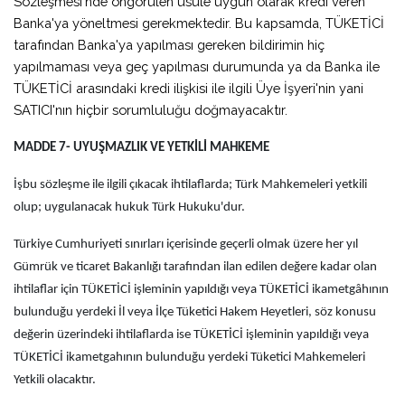
Sözleşmesi'nde öngörülen usule uygun olarak kredi veren
Banka'ya yöneltmesi gerekmektedir. Bu kapsamda, TÜKETİCİ
tarafından Banka'ya yapılması gereken bildirimin hiç
yapılmaması veya geç yapılması durumunda ya da Banka ile
TÜKETİCİ arasındaki kredi ilişkisi ile ilgili Üye İşyeri'nin yani
SATICI'nın hiçbir sorumluluğu doğmayacaktır.
MADDE 7- UYUŞMAZLIK VE YETKİLİ MAHKEME
İşbu sözleşme ile ilgili çıkacak ihtilaflarda; Türk Mahkemeleri yetkili
olup; uygulanacak hukuk Türk Hukuku'dur.
Türkiye Cumhuriyeti sınırları içerisinde geçerli olmak üzere her yıl
Gümrük ve ticaret Bakanlığı tarafından ilan edilen değere kadar olan
ihtilaflar için TÜKETİCİ işleminin yapıldığı veya TÜKETİCİ ikametgâhının
bulunduğu yerdeki İl veya İlçe Tüketici Hakem Heyetleri, söz konusu
değerin üzerindeki ihtilaflarda ise TÜKETİCİ işleminin yapıldığı veya
TÜKETİCİ ikametgahının bulunduğu yerdeki Tüketici Mahkemeleri
Yetkili olacaktır.