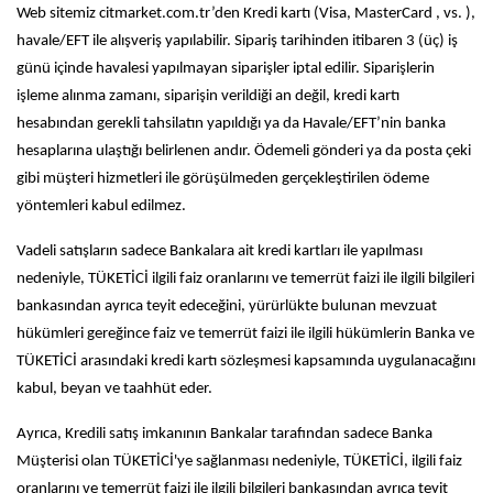
Web sitemiz citmarket.com.tr’den Kredi kartı (Visa, MasterCard , vs. ),
havale/EFT ile alışveriş yapılabilir. Sipariş tarihinden itibaren 3 (üç) iş
günü içinde havalesi yapılmayan siparişler iptal edilir. Siparişlerin
işleme alınma zamanı, siparişin verildiği an değil, kredi kartı
hesabından gerekli tahsilatın yapıldığı ya da Havale/EFT’nin banka
hesaplarına ulaştığı belirlenen andır. Ödemeli gönderi ya da posta çeki
gibi müşteri hizmetleri ile görüşülmeden gerçekleştirilen ödeme
yöntemleri kabul edilmez.
Vadeli satışların sadece Bankalara ait kredi kartları ile yapılması
nedeniyle, TÜKETİCİ ilgili faiz oranlarını ve temerrüt faizi ile ilgili bilgileri
bankasından ayrıca teyit edeceğini, yürürlükte bulunan mevzuat
hükümleri gereğince faiz ve temerrüt faizi ile ilgili hükümlerin Banka ve
TÜKETİCİ arasındaki kredi kartı sözleşmesi kapsamında uygulanacağını
kabul, beyan ve taahhüt eder.
Ayrıca, Kredili satış imkanının Bankalar tarafından sadece Banka
Müşterisi olan TÜKETİCİ'ye sağlanması nedeniyle, TÜKETİCİ, ilgili faiz
oranlarını ve temerrüt faizi ile ilgili bilgileri bankasından ayrıca teyit