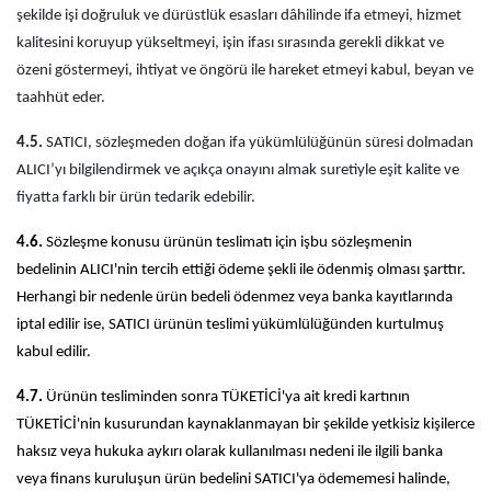
şekilde işi doğruluk ve dürüstlük esasları dâhilinde ifa etmeyi, hizmet
kalitesini koruyup yükseltmeyi, işin ifası sırasında gerekli dikkat ve
özeni göstermeyi, ihtiyat ve öngörü ile hareket etmeyi kabul, beyan ve
taahhüt eder.
4.5.
SATICI, sözleşmeden doğan ifa yükümlülüğünün süresi dolmadan
ALICI’yı bilgilendirmek ve açıkça onayını almak suretiyle eşit kalite ve
fiyatta farklı bir ürün tedarik edebilir.
4.6.
Sözleşme konusu ürünün teslimatı için işbu sözleşmenin
bedelinin ALICI'nin tercih ettiği ödeme şekli ile ödenmiş olması şarttır.
Herhangi bir nedenle ürün bedeli ödenmez veya banka kayıtlarında
iptal edilir ise, SATICI ürünün teslimi yükümlülüğünden kurtulmuş
kabul edilir.
4.7.
Ürünün tesliminden sonra TÜKETİCİ'ya ait kredi kartının
TÜKETİCİ'nin kusurundan kaynaklanmayan bir şekilde yetkisiz kişilerce
haksız veya hukuka aykırı olarak kullanılması nedeni ile ilgili banka
veya finans kuruluşun ürün bedelini SATICI'ya ödememesi halinde,