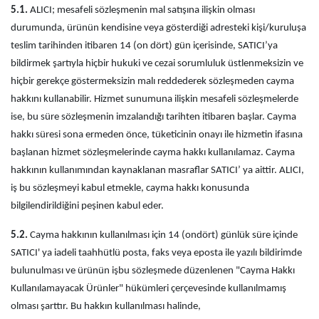
5.1.
ALICI; mesafeli sözleşmenin mal satışına ilişkin olması
durumunda, ürünün kendisine veya gösterdiği adresteki kişi/kuruluşa
teslim tarihinden itibaren 14 (on dört) gün içerisinde, SATICI’ya
bildirmek şartıyla hiçbir hukuki ve cezai sorumluluk üstlenmeksizin ve
hiçbir gerekçe göstermeksizin malı reddederek sözleşmeden cayma
hakkını kullanabilir. Hizmet sunumuna ilişkin mesafeli sözleşmelerde
ise, bu süre sözleşmenin imzalandığı tarihten itibaren başlar. Cayma
hakkı süresi sona ermeden önce, tüketicinin onayı ile hizmetin ifasına
başlanan hizmet sözleşmelerinde cayma hakkı kullanılamaz. Cayma
hakkının kullanımından kaynaklanan masraflar SATICI’ ya aittir. ALICI,
iş bu sözleşmeyi kabul etmekle, cayma hakkı konusunda
bilgilendirildiğini peşinen kabul eder.
5.2.
Cayma hakkının kullanılması için 14 (ondört) günlük süre içinde
SATICI' ya iadeli taahhütlü posta, faks veya eposta ile yazılı bildirimde
bulunulması ve ürünün işbu sözleşmede düzenlenen "Cayma Hakkı
Kullanılamayacak Ürünler" hükümleri çerçevesinde kullanılmamış
olması şarttır. Bu hakkın kullanılması halinde,