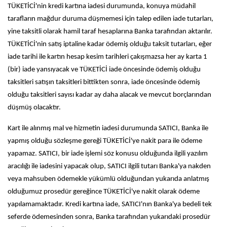
TÜKETİCİ'nin kredi kartına iadesi durumunda, konuya müdahil
tarafların mağdur duruma düşmemesi için talep edilen iade tutarları,
yine taksitli olarak hamil taraf hesaplarına Banka tarafından aktarılır.
TÜKETİCİ'nin satış iptaline kadar ödemiş olduğu taksit tutarları, eğer
iade tarihi ile kartın hesap kesim tarihleri çakışmazsa her ay karta 1
(bir) iade yansıyacak ve TÜKETİCİ iade öncesinde ödemiş olduğu
taksitleri satışın taksitleri bittikten sonra, iade öncesinde ödemiş
olduğu taksitleri sayısı kadar ay daha alacak ve mevcut borçlarından
düşmüş olacaktır.
Kart ile alınmış mal ve hizmetin iadesi durumunda SATICI, Banka ile
yapmış olduğu sözleşme gereği TÜKETİCİ'ye nakit para ile ödeme
yapamaz. SATICI, bir iade işlemi söz konusu olduğunda ilgili yazılım
aracılığı ile iadesini yapacak olup, SATICI ilgili tutarı Banka'ya nakden
veya mahsuben ödemekle yükümlü olduğundan yukarıda anlatmış
olduğumuz prosedür gereğince TÜKETİCİ'ye nakit olarak ödeme
yapılamamaktadır. Kredi kartına iade, SATICI'nın Banka'ya bedeli tek
seferde ödemesinden sonra, Banka tarafından yukarıdaki prosedür