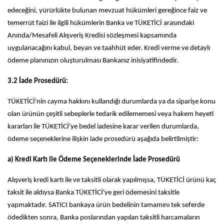
edeceğini, yürürlükte bulunan mevzuat hükümleri gereğince faiz ve
temerrüt faizi ile ilgili hükümlerin Banka ve TÜKETİCİ arasındaki
Anında/Mesafeli Alışveriş Kredisi sözleşmesi kapsamında
uygulanacağını kabul, beyan ve taahhüt eder. Kredi verme ve detaylı
ödeme planınızın oluşturulması Bankanız inisiyatifindedir.
3.2 İade Prosedürü:
TÜKETİCİ'nin cayma hakkını kullandığı durumlarda ya da siparişe konu
olan ürünün çeşitli sebeplerle tedarik edilememesi veya hakem heyeti
kararları ile TÜKETİCİ'ye bedel iadesine karar verilen durumlarda,
ödeme seçeneklerine ilişkin iade prosedürü aşağıda belirtilmiştir:
a) Kredi Kartı ile Ödeme Seçeneklerinde İade Prosedürü
Alışveriş kredi kartı ile ve taksitli olarak yapılmışsa, TÜKETİCİ ürünü kaç
taksit ile aldıysa Banka TÜKETİCİ'ye geri ödemesini taksitle
yapmaktadır. SATICI bankaya ürün bedelinin tamamını tek seferde
ödedikten sonra, Banka poslarından yapılan taksitli harcamaların