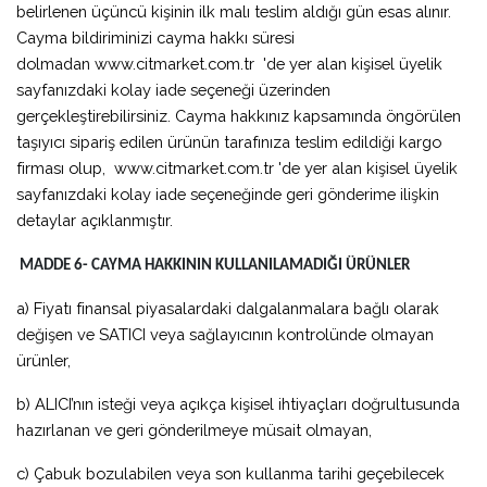
belirlenen üçüncü kişinin ilk malı teslim aldığı gün esas alınır.
Cayma bildiriminizi cayma hakkı süresi
dolmadan www.citmarket.com.tr 'de yer alan kişisel üyelik
sayfanızdaki kolay iade seçeneği üzerinden
gerçekleştirebilirsiniz. Cayma hakkınız kapsamında öngörülen
taşıyıcı sipariş edilen ürünün tarafınıza teslim edildiği kargo
firması olup, www.citmarket.com.tr 'de yer alan kişisel üyelik
sayfanızdaki kolay iade seçeneğinde geri gönderime ilişkin
detaylar açıklanmıştır.
MADDE 6- CAYMA HAKKININ KULLANILAMADIĞI ÜRÜNLER
a) Fiyatı finansal piyasalardaki dalgalanmalara bağlı olarak
değişen ve SATICI veya sağlayıcının kontrolünde olmayan
ürünler,
b) ALICI’nın isteği veya açıkça kişisel ihtiyaçları doğrultusunda
hazırlanan ve geri gönderilmeye müsait olmayan,
c) Çabuk bozulabilen veya son kullanma tarihi geçebilecek