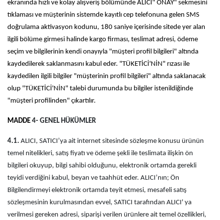
ekranında hızlı ve kolay alışveriş bölümünde ALICI" ONAY" sekmesini
tıklaması ve müşterinin sistemde kayıtlı cep telefonuna gelen SMS
doğrulama aktivasyon kodunu, 180 saniye içerisinde sitede yer alan
ilgili bölüme girmesi halinde kargo firması, teslimat adresi, ödeme
seçim ve bilgilerinin kendi onayıyla "müşteri profil bilgileri" altında
kaydedilerek saklanmasını kabul eder. "TÜKETİCİ'NİN" rızası ile
kaydedilen ilgili bilgiler "müşterinin profil bilgileri" altında saklanacak
olup "TÜKETİCİ'NİN" talebi durumunda bu bilgiler istenildiğinde
"müşteri profilinden" çıkartılır.
MADDE
4- GENEL HÜKÜMLER
4.1.
ALICI, SATICI’ya ait internet sitesinde sözleşme konusu ürünün
temel nitelikleri, satış fiyatı ve ödeme şekli ile teslimata ilişkin ön
bilgileri okuyup, bilgi sahibi olduğunu, elektronik ortamda gerekli
teyidi verdiğini kabul, beyan ve taahhüt eder. ALICI’nın; Ön
Bilgilendirmeyi elektronik ortamda teyit etmesi, mesafeli satış
sözleşmesinin kurulmasından evvel, SATICI tarafından ALICI' ya
verilmesi gereken adresi, siparişi verilen ürünlere ait temel özellikleri,