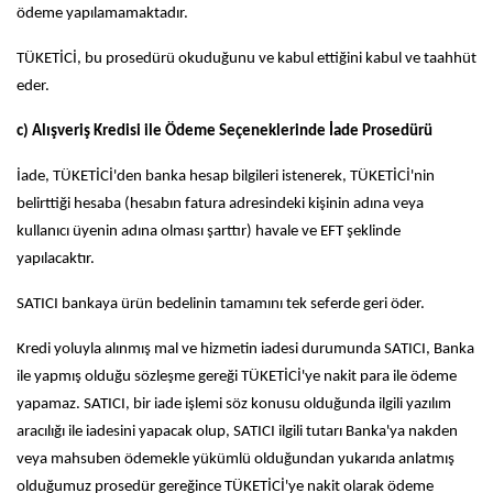
ödeme yapılamamaktadır.
TÜKETİCİ, bu prosedürü okuduğunu ve kabul ettiğini kabul ve taahhüt
eder.
c) Alışveriş Kredisi ile Ödeme Seçeneklerinde İade Prosedürü
İade, TÜKETİCİ'den banka hesap bilgileri istenerek, TÜKETİCİ'nin
belirttiği hesaba (hesabın fatura adresindeki kişinin adına veya
kullanıcı üyenin adına olması şarttır) havale ve EFT şeklinde
yapılacaktır.
SATICI bankaya ürün bedelinin tamamını tek seferde geri öder.
Kredi yoluyla alınmış mal ve hizmetin iadesi durumunda SATICI, Banka
ile yapmış olduğu sözleşme gereği TÜKETİCİ'ye nakit para ile ödeme
yapamaz. SATICI, bir iade işlemi söz konusu olduğunda ilgili yazılım
aracılığı ile iadesini yapacak olup, SATICI ilgili tutarı Banka'ya nakden
veya mahsuben ödemekle yükümlü olduğundan yukarıda anlatmış
olduğumuz prosedür gereğince TÜKETİCİ'ye nakit olarak ödeme