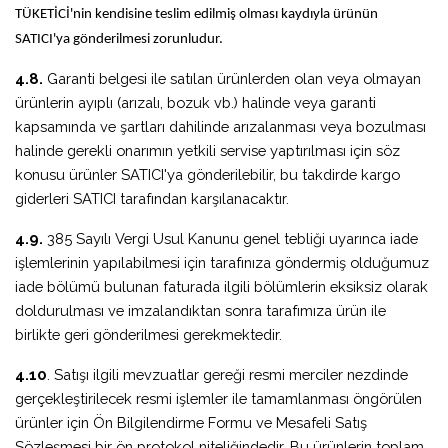
TÜKETİCİ'nin kendisine teslim edilmiş olması kaydıyla ürünün
SATICI'ya gönderilmesi zorunludur.
4.8.
Garanti belgesi ile satılan ürünlerden olan veya olmayan
ürünlerin ayıplı (arızalı, bozuk vb.) halinde veya garanti
kapsamında ve şartları dahilinde arızalanması veya bozulması
halinde gerekli onarımın yetkili servise yaptırılması için söz
konusu ürünler SATICI'ya gönderilebilir, bu takdirde kargo
giderleri SATICI tarafından karşılanacaktır.
4.9.
385 Sayılı Vergi Usul Kanunu genel tebliği uyarınca iade
işlemlerinin yapılabilmesi için tarafınıza göndermiş olduğumuz
iade bölümü bulunan faturada ilgili bölümlerin eksiksiz olarak
doldurulması ve imzalandıktan sonra tarafımıza ürün ile
birlikte geri gönderilmesi gerekmektedir.
4.10
. Satışı ilgili mevzuatlar gereği resmi merciler nezdinde
gerçekleştirilecek resmi işlemler ile tamamlanması öngörülen
ürünler için Ön Bilgilendirme Formu ve Mesafeli Satış
Sözleşmesi bir ön protokol niteliğindedir. Bu ürünlerin toplam