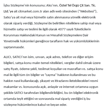
İşbu Sözleşme’nin konusunu; Alıcı’nın,
Öztel Tel Örgü Çit San. Tic.
Ltd.’ye
ait citmarket.com.tr alan adlı web sitesinden (“Websitesi”),
Satıcı’ya ait mal veya hizmetin satın alınmasına yönelik elektronik
olarak sipariş verdiği, Sözleşme’de belirtilen niteliklere sahip mal veya
hizmetin satışı ve teslimi ile ilgili olarak 4077 sayılı Tüketicilerin
Korunması Hakkındaki Kanun ve Mesafeli Sözleşmelere Dair
Yönetmelik hükümleri gereğince tarafların hak ve yükümlülüklerinin
saptanmasıdır.
ALICI, SATICI’nın isim, unvan, açık adres, telefon ve diğer erişim
bilgileri, satışa konu malın temel nitelikleri, vergiler dahil olmak üzere
satış fiyatı, ödeme şekli, teslimat koşulları ve masrafları vs. satışa konu
mal ile ilgili tüm ön bilgiler ve “cayma” hakkının kullanılması ve bu
hakkın nasıl kullanılacağı, şikayet ve itirazlarını iletebilecekleri resmi
makamlar vs. konusunda açık, anlaşılır ve internet ortamına uygun
şekilde SATICI tarafından bilgilendirildiğini, bu ön bilgileri elektronik
ortamda teyit ettiğini ve sonrasında mal sipariş verdiğini iş bu
sözleşme hükümlerince kabul ve beyan eder.