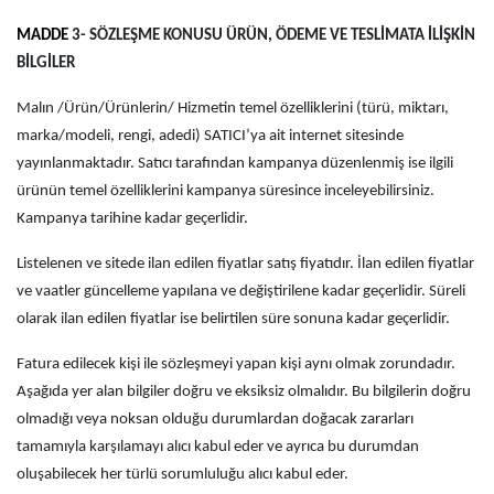
MADDE
3- SÖZLEŞME KONUSU ÜRÜN, ÖDEME VE TESLİMATA İLİŞKİN
BİLGİLER
Malın /Ürün/Ürünlerin/ Hizmetin temel özelliklerini (türü, miktarı,
marka/modeli, rengi, adedi) SATICI’ya ait internet sitesinde
yayınlanmaktadır. Satıcı tarafından kampanya düzenlenmiş ise ilgili
ürünün temel özelliklerini kampanya süresince inceleyebilirsiniz.
Kampanya tarihine kadar geçerlidir.
Listelenen ve sitede ilan edilen fiyatlar satış fiyatıdır. İlan edilen fiyatlar
ve vaatler güncelleme yapılana ve değiştirilene kadar geçerlidir. Süreli
olarak ilan edilen fiyatlar ise belirtilen süre sonuna kadar geçerlidir.
Fatura edilecek kişi ile sözleşmeyi yapan kişi aynı olmak zorundadır.
Aşağıda yer alan bilgiler doğru ve eksiksiz olmalıdır. Bu bilgilerin doğru
olmadığı veya noksan olduğu durumlardan doğacak zararları
tamamıyla karşılamayı alıcı kabul eder ve ayrıca bu durumdan
oluşabilecek her türlü sorumluluğu alıcı kabul eder.